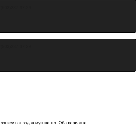
7(903)
237-37-29
7(903)
237-37-29
ависит от задач музыканта. Оба варианта...